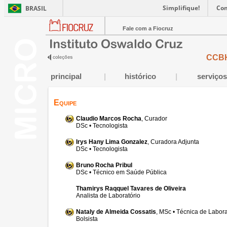
Simplifique!
Co
BRASIL
Fale com a Fiocruz
CCB
principal
|
histórico
|
serviços
Equipe
Claudio Marcos Rocha
, Curador
DSc • Tecnologista
Irys Hany Lima Gonzalez
, Curadora Adjunta
DSc • Tecnologista
Bruno Rocha Pribul
DSc • Técnico em Saúde Pública
Thamirys Raqquel Tavares de Oliveira
Analista de Laboratório
Nataly de Almeida Cossatis
, MSc • Técnica de Labora
Bolsista