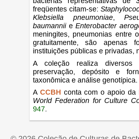
bactérias representativas de 
freqüentes citam-se:
Staphyloco
Klebsiella pneumoniae
,
Pse
baumannii
e
Enterobacter aero
meningites, pneumonias entre ou
gratuitamente, são apenas f
instituições públicas e privadas, 
A coleção realiza diversos
preservação, depósito e forn
taxonômica e análise genotípica.
A
CCBH
conta com o apoio da 
World Federation for Culture C
947
.
© 2026 Coleção de Culturas de Bacté