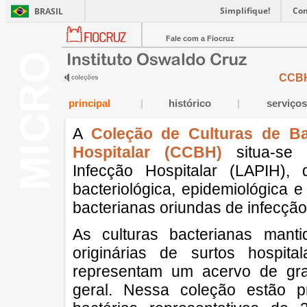
Simplifique!
Co
BRASIL
Fale com a Fiocruz
CCB
principal
|
histórico
|
serviços
A
Coleção de Culturas de Ba
Hospitalar (
CCBH
)
situa-se 
Infecção Hospitalar (LAPIH), 
bacteriológica, epidemiológica 
bacterianas oriundas de infecção 
As culturas bacterianas man
originárias de surtos hospit
representam um acervo de gra
geral. Nessa coleção estão 